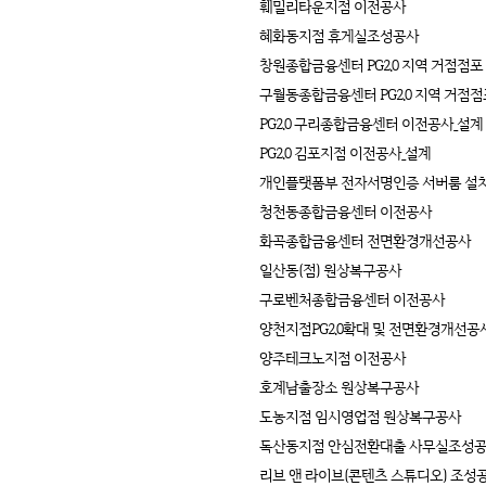
훼밀리타운지점 이전공사
혜화동지점 휴게실조성공사
창원종합금융센터 PG2.0 지역 거점점포
구월동종합금융센터 PG2.0 지역 거점
PG2.0 구리종합금융센터 이전공사_설계
PG2.0 김포지점 이전공사_설계
개인플랫폼부 전자서명인증 서버룸 설
청천동종합금융센터 이전공사
화곡종합금융센터 전면환경개선공사
일산동(점) 원상복구공사
구로벤처종합금융센터 이전공사
양천지점PG2.0확대 및 전면환경개선공
양주테크노지점 이전공사
호계남출장소 원상복구공사
도농지점 임시영업점 원상복구공사
독산동지점 안심전환대출 사무실조성
리브 앤 라이브(콘텐츠 스튜디오) 조성