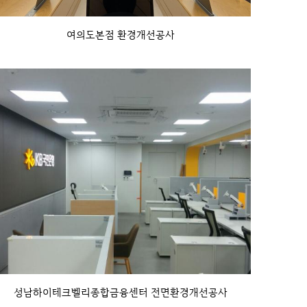
여의도본점 환경개선공사
성남하이테크벨리종합금융센터 전면환경개선공사