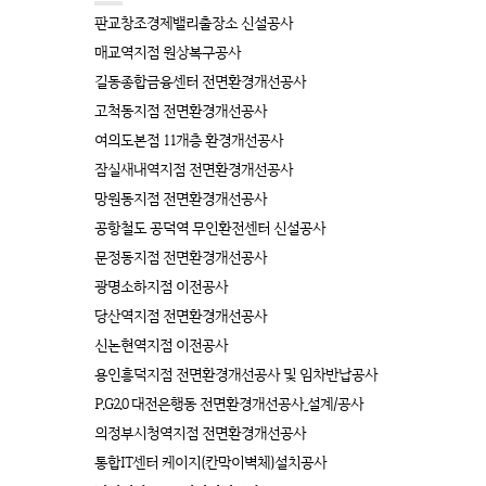
판교창조경제밸리출장소 신설공사
매교역지점 원상복구공사
길동종합금융센터 전면환경개선공사
고척동지점 전면환경개선공사
여의도본점 11개층 환경개선공사
잠실새내역지점 전면환경개선공사
망원동지점 전면환경개선공사
공항철도 공덕역 무인환전센터 신설공사
문정동지점 전면환경개선공사
광명소하지점 이전공사
당산역지점 전면환경개선공사
신논현역지점 이전공사
용인흥덕지점 전면환경개선공사 및 임차반납공사
P.G2.0 대전은행동 전면환경개선공사_설계/공사
의정부시청역지점 전면환경개선공사
통합IT센터 케이지(칸막이벽체)설치공사