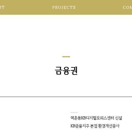
UT
PROJECTS
CO
remove
금융권
역촌동KB디지털오피스센터 신설
KB금융지주 본점 환경개선공사